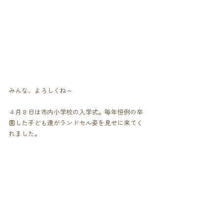
みんな、よろしくね～
４月８日は市内小学校の入学式。毎年恒例の卒
園した子ども達がランドセル姿を見せに来てく
れました。