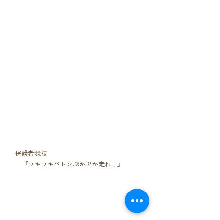
　保護者競技
　　『ウキウキバトンぷかぷか走れ！』