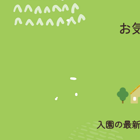
お
入園の最