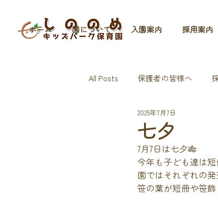
ホーム
園について
入園案内
採用案内
All Posts
保護者の皆様へ
2025年7月7日
七夕
7月7日は七夕🎋
今年も子ども達は短
園ではそれぞれの発
笹の葉が短冊や笹飾